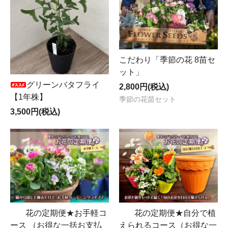
こだわり「季節の花 8苗セ
ット」
グリーンバタフライ
2,800円(税込)
【1年株】
季節の花苗セット
3,500円(税込)
花の定期便★お手軽コ
花の定期便★自分で植
ース （お得な一括お支払
えられるコース（お得な一