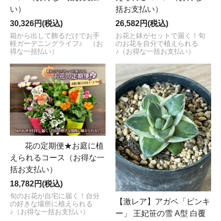
い）
括お支払い）
30,326円(税込)
26,582円(税込)
箱から出して飾るだけでお手
お花と鉢がセットで届く！旬
軽ガーデニングライフ♪ （お
のお花を自分で植えられる
得な一括払い）
♪（お得な一括お支払い）
花の定期便★お庭に植
えられるコース（お得な一
括お支払い）
18,782円(税込)
旬のお花が自宅に届く！自分
【激レア】アガベ「ピンキ
の好きな場所に植えられる
♪（お得な一括お支払い）
ー」 王妃笹の雪 A型 白覆