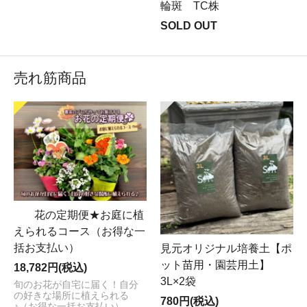
輪斑 TC株
SOLD OUT
売れ筋商品
花の定期便★お庭に植
えられるコース（お得な一
括お支払い）
見元オリジナル培養土【ポ
ット苗用・園芸用土】
18,782円(税込)
3L×2袋
旬のお花が自宅に届く！自分
の好きな場所に植えられる
780円(税込)
♪（お得な一括お支払い）