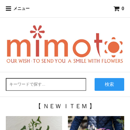
0
メニュー
検索
【 ＮＥＷ ＩＴＥＭ 】