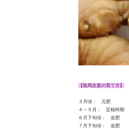
【龍馬生姜の育て方】
３月頃： 元肥
４～５月： 定植時期
６月下旬頃： 追肥
７月下旬頃： 追肥