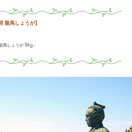
用 龍馬しょうが】
馬しょうが 8kg」