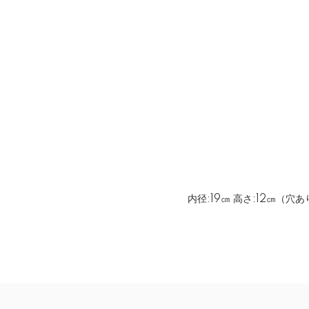
内径:19㎝ 高さ:12㎝（穴あ