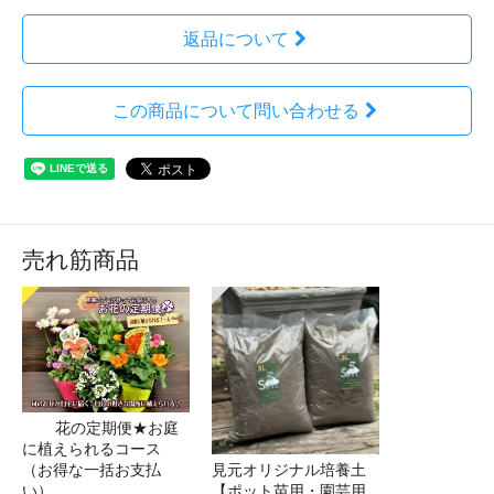
返品について
この商品について問い合わせる
売れ筋商品
花の定期便★お庭
に植えられるコース
（お得な一括お支払
見元オリジナル培養土
い）
【ポット苗用・園芸用