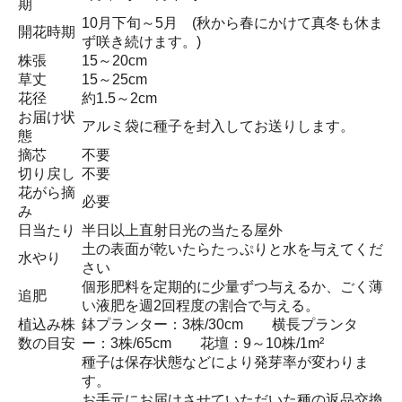
期
10月下旬～5月 (秋から春にかけて真冬も休ま
開花時期
ず咲き続けます。)
株張
15～20cm
草丈
15～25cm
花径
約1.5～2cm
お届け状
アルミ袋に種子を封入してお送りします。
態
摘芯
不要
切り戻し
不要
花がら摘
必要
み
日当たり
半日以上直射日光の当たる屋外
土の表面が乾いたらたっぷりと水を与えてくだ
水やり
さい
個形肥料を定期的に少量ずつ与えるか、ごく薄
追肥
い液肥を週2回程度の割合で与える。
植込み株
鉢プランター：3株/30cm 横長プランタ
数の目安
ー：3株/65cm 花壇：9～10株/1m²
種子は保存状態などにより発芽率が変わりま
す。
お手元にお届けさせていただいた種の返品交換