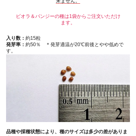
来ません。
ビオラ＆パンジーの種は1袋からご注文いただけ
ます。
入り数：
約15粒
発芽率：
約50％ ＊発芽適温が20℃前後とやや低めで
す。
品種や採種状態により、種のサイズは多少の差がありま