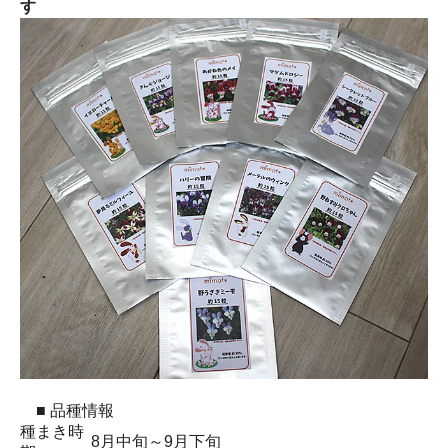
す
■ 品種情報
種まき時
8月中旬～9月下旬