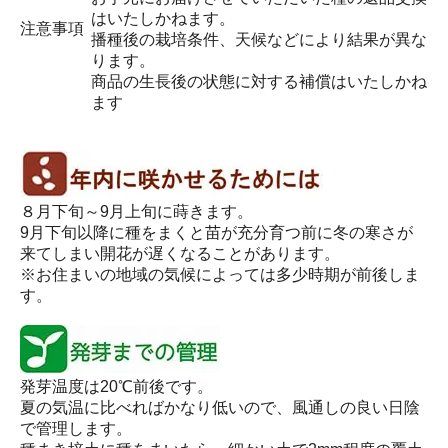
はいたしかねます。
注意事項
播種後の栽培条件、天候などにより結果が異な
ります。
商品の生長後の状態に対する補償はいたしかね
ます
８月下旬～9月上旬に蒔きます。
9月下旬以降に種をまくと苗が充分育つ前に冬の寒さが
来てしまい開花が遅くなることがあります。
※お住まいの地域の気候によっては多少時期が前後しま
す。
発芽温度は20℃前後です。
夏の気温に比べればかなり低いので、風通しの良い日陰
で管理します。