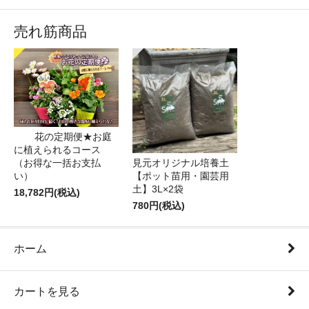
売れ筋商品
花の定期便★お庭
に植えられるコース
（お得な一括お支払
見元オリジナル培養土
い）
【ポット苗用・園芸用
土】3L×2袋
18,782円(税込)
780円(税込)
ホーム
カートを見る