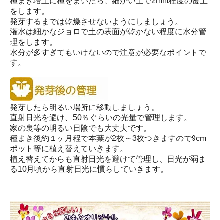
種まき培土に種をまいたら、細かい土で2mm程度の覆土
をします。
発芽するまでは乾燥させないようにしましょう。
潅水は細かなジョロで土の表面が乾かない程度に水分管
理をします。
水分が多すぎてもいけないので注意が必要なポイントで
す。
発芽したら明るい場所に移動しましょう。
直射日光を避け、50％ぐらいの光量で管理します。
家の裏等の明るい日陰でも大丈夫です。
種まき後約１ヶ月程で本葉が2枚～3枚つきますので9cm
ポット等に植え替えていきます。
植え替えてからも直射日光を避けて管理し、日光が弱ま
る10月頃から直射日光に慣らしていきます。