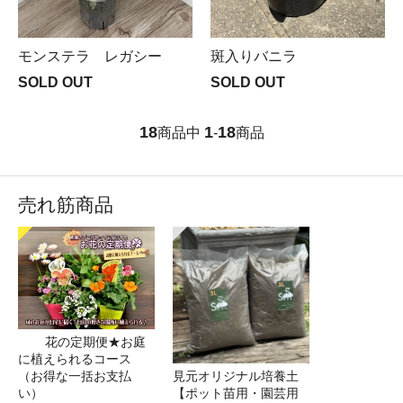
モンステラ レガシー
斑入りバニラ
SOLD OUT
SOLD OUT
18
1
18
商品中
-
商品
売れ筋商品
花の定期便★お庭
に植えられるコース
（お得な一括お支払
見元オリジナル培養土
い）
【ポット苗用・園芸用